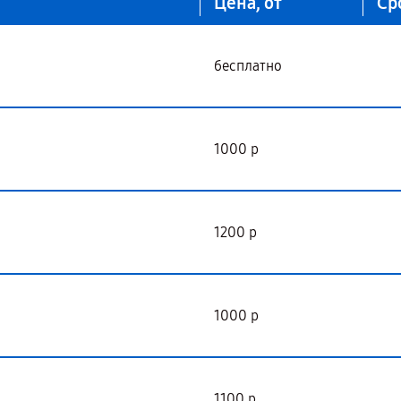
Цена, от
Ср
бесплатно
1000 р
1200 р
1000 р
1100 р