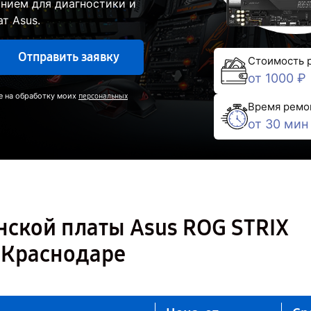
нием для диагностики и
т Asus.
Отправить заявку
Стоимость 
от 1000 ₽
е на обработку моих
персональных
Время ремо
от 30 мин
нской платы Asus ROG STRIX
 Краснодаре