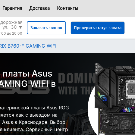
Гарантия
Доставка
Контакты
одорожная
ул., 30
▼
Проверить статус заказа
Заказать звонок
:00 до 20:00
IX B760-F GAMING WIFI
 платы Asus
AMING WIFI в
материнской платы Asus ROG
яется как с выездом на
а Asus в Краснодаре. Выбор
я клиента. Сервисный центр