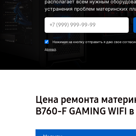
располагает всем нужным оборудова
устранения проблем материнских пла
Нажимая на кнопку отправить я даю свое согласи
.
данных
Цена ремонта матери
B760-F GAMING WIFI в