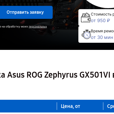
Отправить заявку
Стоимость 
от 950 ₽
е на обработку моих
персональных
Время ремо
от 30 мин
а Asus ROG Zephyrus GX501VI 
Цена, от
Ср