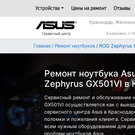
Устройства
Цены на ремонт
Отзывы
Краснодар, Железн
Ежедневно, с 10
Сервисный центр
/
/
ROG Zephyrus 
Главная
Ремонт ноутбуков
Ремонт ноутбука As
Zephyrus GX501VI в
Сервисный ремонт и обслуживание н
GX501VI осуществляется как с выездо
сервисного центра Asus в Краснодар
поломки и пожелания клиента. Серв
всем нужным оборудованием для диа
проблем ноутбуков Asus.