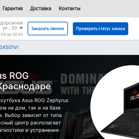
Гарантия
Доставка
Контакты
одорожная
ул., 30
▼
Проверить статус заказа
Заказать звонок
:00 до 20:00
GX501VI
us ROG
 Краснодаре
оутбука Asus ROG Zephyrus
м на дом, так и на базе
е. Выбор зависит от типа
исный центр располагает
гностики и устранения