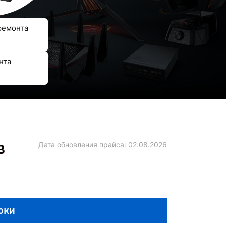
ремонта
нта
в
Дата обновления прайса:
02.08.2026
оки