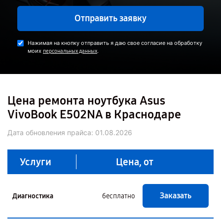
Отправить заявку
Нажимая на кнопку отправить я даю свое согласие на обработку
моих
.
персональных данных
Цена ремонта ноутбука Asus
VivoBook E502NA в Краснодаре
Дата обновления прайса:
01.08.2026
Услуги
Цена, от
Заказать
Диагностика
бесплатно