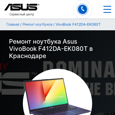
Сервисный центр
/
/
VivoBook F412DA-EK080T
Главная
Ремонт ноутбуков
Ремонт ноутбука Asus
VivoBook F412DA-EK080T в
Краснодаре