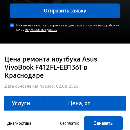
Отправить заявку
Нажимая на кнопку отправить я даю свое согласие на обработку
моих
.
персональных данных
Цена ремонта ноутбука Asus
VivoBook F412FL-EB136T в
Краснодаре
Дата обновления прайса:
02.08.2026
Услуги
Цена, от
Заказать
Диагностика
бесплатно