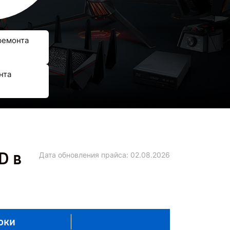
ремонта
нта
D в
Дата обновления прайса:
02.08.2026
оки