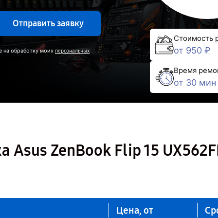
Отправить заявку
Стоимость 
от 950 ₽
е на обработку моих
персональных
Время ремо
от 30 мин
а Asus ZenBook Flip 15 UX562F
Цена, от
Ср