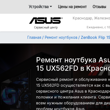
Устройства
Цены на ремонт
Отзывы
Краснодар, Железн
Ежедневно, с 10
Сервисный центр
/
/
ZenBook Flip 
Главная
Ремонт ноутбуков
Ремонт ноутбука Asu
15 UX562FD в Красн
Сервисный ремонт и обслуживание но
15 UX562FD осуществляется как с вы
сервисного центра Asus в Краснодар
поломки и пожелания клиента. Серв
всем нужным оборудованием для диа
проблем ноутбуков Asus.