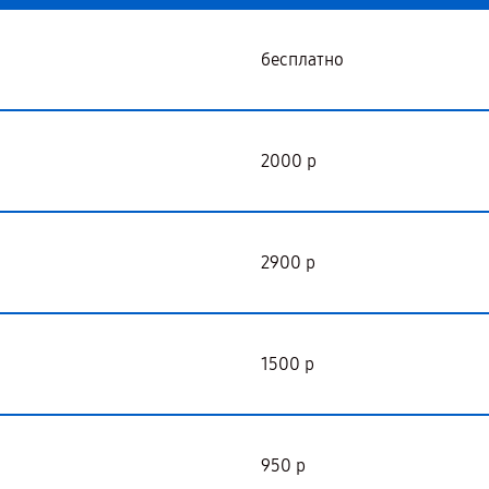
бесплатно
2000 р
2900 р
1500 р
950 р