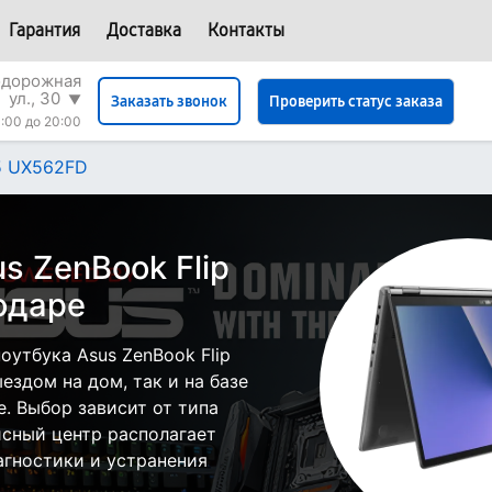
Гарантия
Доставка
Контакты
одорожная
ул., 30
▼
Проверить статус заказа
Заказать звонок
:00 до 20:00
15 UX562FD
s ZenBook Flip
одаре
утбука Asus ZenBook Flip
ездом на дом, так и на базе
е. Выбор зависит от типа
исный центр располагает
гностики и устранения