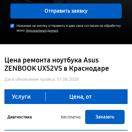
Отправить заявку
Нажимая на кнопку отправить я даю свое согласие на обработку
моих
.
персональных данных
Цена ремонта ноутбука Asus
ZENBOOK UX52VS в Краснодаре
Дата обновления прайса:
01.08.2026
Услуги
Цена, от
Заказать
Диагностика
бесплатно