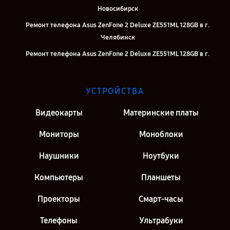
Новосибирск
Ремонт телефона Asus ZenFone 2 Deluxe ZE551ML 128GB в г.
Челябинск
Ремонт телефона Asus ZenFone 2 Deluxe ZE551ML 128GB в г.
Екатеринбург
Ремонт телефона Asus ZenFone 2 Deluxe ZE551ML 128GB в г. Казань
УСТРОЙСТВА
Ремонт телефона Asus ZenFone 2 Deluxe ZE551ML 128GB в г. Москва
Видеокарты
Материнские платы
Ремонт телефона Asus ZenFone 2 Deluxe ZE551ML 128GB в г. Санкт-
Петербург
Мониторы
Моноблоки
Наушники
Ноутбуки
Компьютеры
Планшеты
Проекторы
Смарт-часы
Телефоны
Ультрабуки