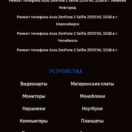
Ремонт телефона Asus ZenFone 2 Selfie ZD551KL 32GB в г. Нижний
Новгород
Ремонт телефона Asus ZenFone 2 Selfie ZD551KL 32GB в г.
Новосибирск
Ремонт телефона Asus ZenFone 2 Selfie ZD551KL 32GB в г.
Челябинск
Ремонт телефона Asus ZenFone 2 Selfie ZD551KL 32GB в г.
Екатеринбург
Ремонт телефона Asus ZenFone 2 Selfie ZD551KL 32GB в г. Казань
УСТРОЙСТВА
Ремонт телефона Asus ZenFone 2 Selfie ZD551KL 32GB в г. Москва
Видеокарты
Материнские платы
Ремонт телефона Asus ZenFone 2 Selfie ZD551KL 32GB в г. Санкт-
Петербург
Мониторы
Моноблоки
Наушники
Ноутбуки
Компьютеры
Планшеты