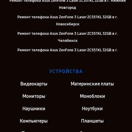
Ремонт телефона Asus ZenFone 3 Laser ZC551KL 32GB в г. Нижний
Новгород
Ремонт телефона Asus ZenFone 3 Laser ZC551KL 32GB в г.
Новосибирск
Ремонт телефона Asus ZenFone 3 Laser ZC551KL 32GB в г.
Челябинск
Ремонт телефона Asus ZenFone 3 Laser ZC551KL 32GB в г.
Екатеринбург
Ремонт телефона Asus ZenFone 3 Laser ZC551KL 32GB в г. Казань
УСТРОЙСТВА
Ремонт телефона Asus ZenFone 3 Laser ZC551KL 32GB в г. Москва
Видеокарты
Материнские платы
Ремонт телефона Asus ZenFone 3 Laser ZC551KL 32GB в г. Санкт-
Петербург
Мониторы
Моноблоки
Наушники
Ноутбуки
Компьютеры
Планшеты