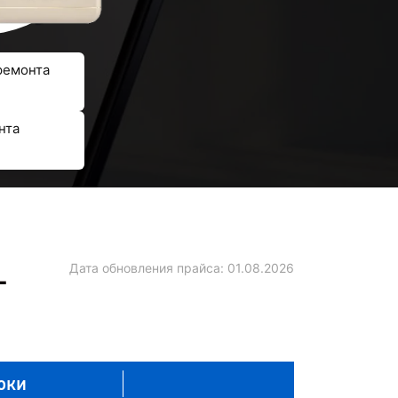
ремонта
нта
L
Дата обновления прайса:
01.08.2026
оки