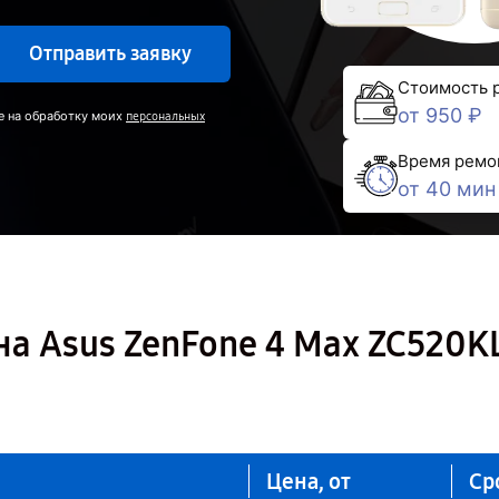
Отправить заявку
Стоимость 
от 950 ₽
е на обработку моих
персональных
Время ремо
от 40 мин
а Asus ZenFone 4 Max ZC520K
Цена, от
Ср