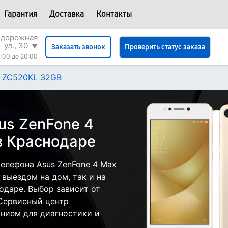
Гарантия
Доставка
Контакты
одорожная
ул., 30
▼
Проверить статус заказа
Заказать звонок
:00 до 20:00
x ZC520KL 32GB
us ZenFone 4
в Краснодаре
елефона Asus ZenFone 4 Max
выездом на дом, так и на
одаре. Выбор зависит от
 Сервисный центр
нием для диагностики и