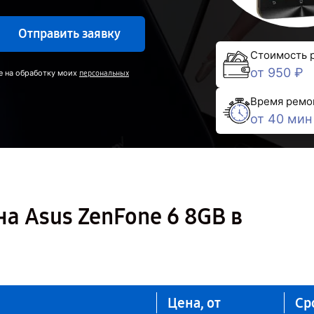
Отправить заявку
Стоимость 
от 950 ₽
е на обработку моих
персональных
Время ремо
от 40 мин
а Asus ZenFone 6 8GB в
Цена, от
Ср