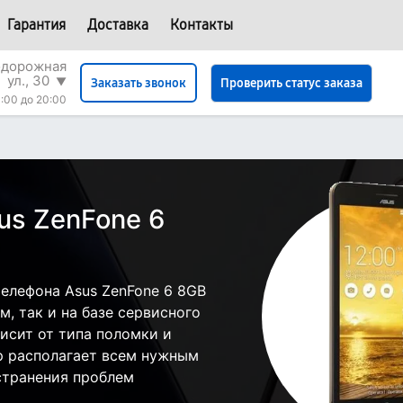
Гарантия
Доставка
Контакты
одорожная
ул., 30
▼
Проверить статус заказа
Заказать звонок
:00 до 20:00
us ZenFone 6
елефона Asus ZenFone 6 8GB
, так и на базе сервисного
висит от типа поломки и
р располагает всем нужным
странения проблем