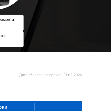
ремонта
нта
Дата обновления прайса:
01.08.2026
оки